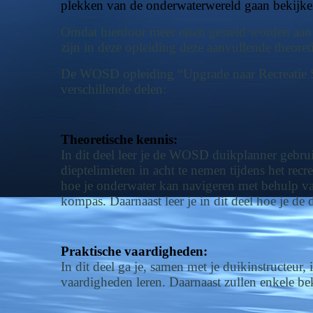
plekken van de onderwaterwereld gaan bekijken
Omdat hierdoor meer eisen gesteld worden aan d
zijn in deze opleiding deze aanvullende theore
De WOSD opleiding “Upgrade naar Recreatie Sc
verschillende delen:
Theoretische kennis:
In dit deel leer je de WOSD duikplanner gebruik
dieptelimieten in acht te nemen tijdens het rec
hoe je onderwater kan navigeren met behulp va
kompas. Daarnaast leer je in dit deel hoe je d
Praktische vaardigheden:
In dit deel ga je, samen met je duikinstructeu
vaardigheden leren. Daarnaast zullen enkele 