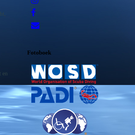
ht,
Fotoboek
t en