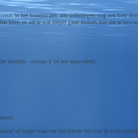
cteur, in het buitenwater, alle oefeningen nog een keer doo
den leren en zal je wat dieper gaan duiken dan dat je bevo
r toezicht - niveau 1' of een equivalent;
atuur;
duiker' of hoger waarvan ten minste één van de twee meerde