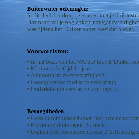
Buitenwater oefeningen:
In dit deel doorloop je, samen met je duikinstru
Daarnaast zal je nog enkele navigatievaardighe
was tijdens het 'Duiker onder toezicht' brevet.
Voorvereisten:
• In het bezit van het WOSD brevet 'Duiker onde
• Minimum leeftijd 14 jaar;
• Aantoonbare zwemvaardigheid;
• Goedgekeurde medische verklaring;
• Ondertekende verklaring van begrip.
Bevoegdheden:
• Geen decompressieduiken met persluchtappar
• Maximum duikdiepte: 20 meter;
• Duiken met een andere niveau 2 'zelfstandig 
is.