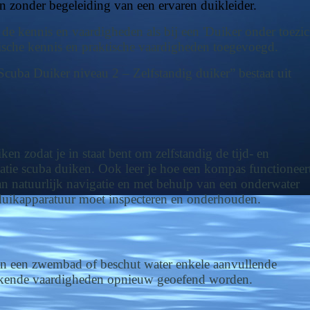
 zonder begeleiding van een ervaren duikleider.
e kennis en vaardigheden als bij een 'Duiker onder toezic
tische kennis en praktische vaardigheden toegevoegd.
uba Duiker niveau 2 – Zelfstandig duiker” bestaat uit
en zodat je in staat bent om zelfstandig de tijd- en
reatie scuba duiken. Ook leer je hoe een kompas functioneer
n natuurlijk navigatie en met behulp van een onderwater
e duikapparatuur moet inspecteren en onderhouden.
r, in een zwembad of beschut water enkele aanvullende
bekende vaardigheden opnieuw geoefend worden.