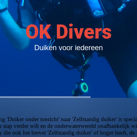
OK Divers
Duiken voor iedereen
uiker onder toezicht' naar 'Zelfstandig duiker' is specia
 stap verder wilt en de onderwaterwereld onafhankelijk wi
 die ook het brevet 'Zelfstandig duiker' of hoger heeft, de