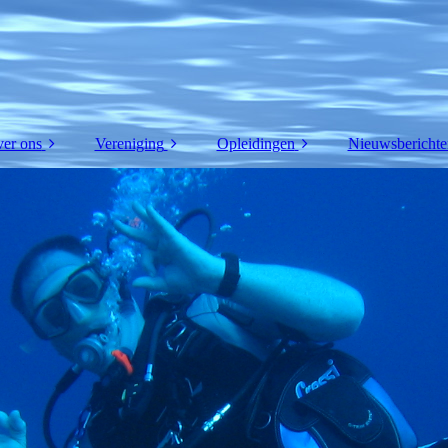
er ons
Vereniging
Opleidingen
Nieuwsberichte
Over OK Divers
Duikvereniging
Basis Opleidingen
Filosofie
Activiteitenagenda
opleidingen WOSD
Evenementen &
Opleidingen IAHD
teambuilding
Opleidingen DAN
Staff
Prijslijst opleidingen
Fotoboek
IAHD
Impressum
Locaties