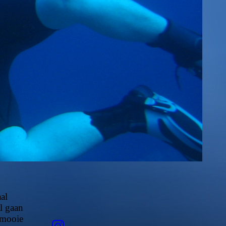
al
l gaan
 mooie