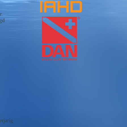
r.
egd
rjarig