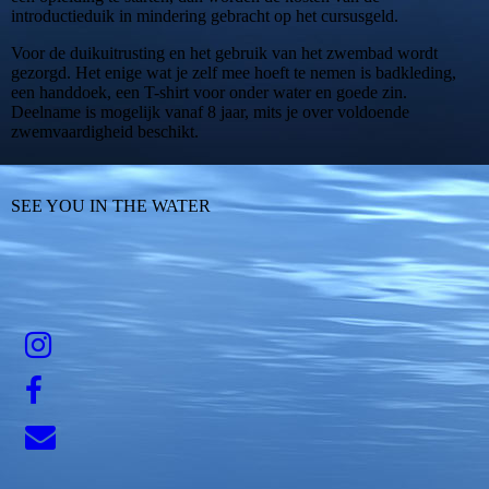
introductieduik in mindering gebracht op het cursusgeld.
Voor de duikuitrusting en het gebruik van het zwembad wordt
gezorgd. Het enige wat je zelf mee hoeft te nemen is badkleding,
een handdoek, een T-shirt voor onder water en goede zin.
Deelname is mogelijk vanaf 8 jaar, mits je over voldoende
zwemvaardigheid beschikt.
SEE YOU IN THE WATER