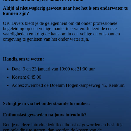
Altijd al nieuwsgierig geweest naar hoe het is om onderwater te
kunnen zijn?
OK-Divers biedt je de gelegenheid om dit onder professionele
begeleiding op een veilige manier te ervaren. Je leert de eerste
vaardigheden en krijgt de kans om in een veilige en ontspannen
omgeving te genieten van het onder water zijn.
Handig om te weten:
Data: 9 en 23 januari van 19:00 tot 21:00 uur
Kosten: € 45,00
Adres: zwembad de Doelum Hogenkampseweg 45, Renkum.
Schrijf je in via het onderstaande formulier:
Enthousiast geworden na jouw introduik?
Ben je na deze introductieduik enthousiast geworden en besluit je
een opleiding te starten, dan worden de kosten van de