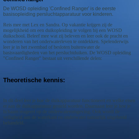
De WOSD opleiding 'Confined Ranger' is de eerste
basisopleiding persluchtapparatuur voor kinderen.
Reis mee met Lex en Sandra. Op vakantie krijgen zij de
mogelijkheid om een duikopleiding te volgen bij een WOSD
duikschool. Beleef mee wat zij beleven en leer ook de pracht en
wonderen van het onderwaterleven te ontdekken. Spelenderwijs
leer je in het zwembad of besloten buitenwater de
basisvaardigheden van het persluchtduiken.
De WOSD opleiding
"Confined Ranger" bestaat uit verschillende delen:
Theoretische kennis:
In dit deel leer je hoe de duikapparatuur functioneert en welke eisen
er aan de duikapparatuur gesteld worden. Daarnaast leer je hoe je
lichaam reageert op de onderwateromgeving. Ook wordt de
veiligheid aan de waterkant en onderwater natuurlijk uitgebreid
behandeld.