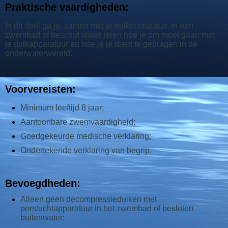
Praktische vaardigheden:
In dit deel ga je, samen met je duikinstructeur, in een
zwembad of beschut water leren hoe je om moet gaan met
je duikapparatuur en hoe je je dient te gedragen in de
onderwaterwereld.
Voorvereisten:
Minimum leeftijd 8 jaar;
Aantoonbare zwemvaardigheid;
Goedgekeurde medische verklaring;
Ondertekende verklaring van begrip.
Bevoegdheden:
Alleen geen decompressieduiken met
persluchtapparatuur in het zwembad of besloten
buitenwater;